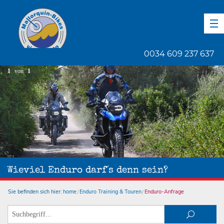
DE
EN
ES
0034 609 237 637
1
von
1
Wieviel Enduro darf´s denn sein?
Sie befinden sich hier:
home
Enduro Training & Touren
Enduro-Anfrage