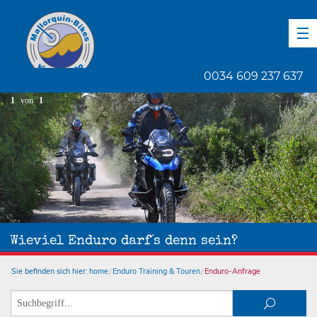
DE
EN
ES
0034 609 237 637
1
von
1
Wieviel Enduro darf´s denn sein?
Sie befinden sich hier:
home
Enduro Training & Touren
Enduro-Anfrage