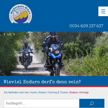
DE
EN
ES
0034 609 237 637
1
von
1
Wieviel Enduro darf´s denn sein?
Sie befinden sich hier:
home
Enduro Training & Touren
Enduro-Anfrage