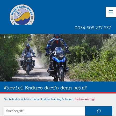
DE
EN
ES
0034 609 237 637
1
von
1
Wieviel Enduro darf´s denn sein?
Sie befinden sich hier:
home
Enduro Training & Touren
Enduro-Anfrage