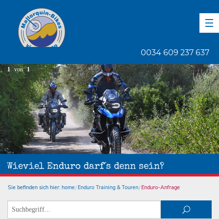
DE
EN
ES
0034 609 237 637
1
von
1
Wieviel Enduro darf´s denn sein?
Sie befinden sich hier:
home
Enduro Training & Touren
Enduro-Anfrage