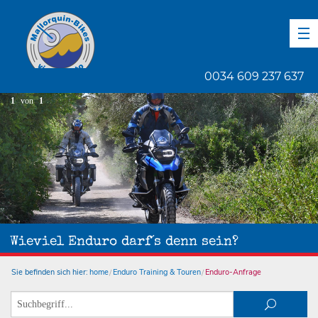
DE
EN
ES
0034 609 237 637
1
von
1
Wieviel Enduro darf´s denn sein?
Sie befinden sich hier:
home
Enduro Training & Touren
Enduro-Anfrage