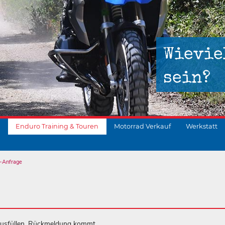
Wievie
sein?
Enduro Training & Touren
Motorrad Verkauf
Werkstatt
-Anfrage
suchen
ausfüllen. Rückmeldung kommt.