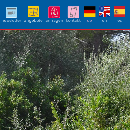
newsletter
angebote
anfragen
kontakt
de
en
es