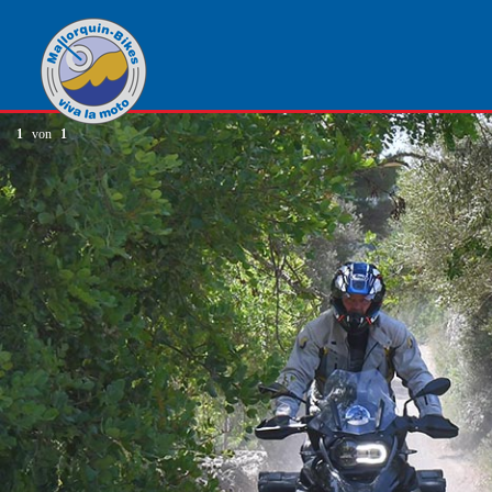
1
von
1