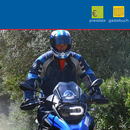
preisliste
gästebuch