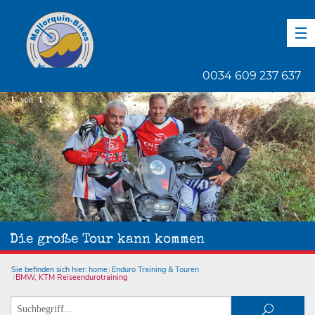
DE
EN
ES
0034 609 237 637
1
von
1
Die große Tour kann kommen
Sie befinden sich hier:
home
Enduro Training & Touren
BMW, KTM Reiseendurotraining