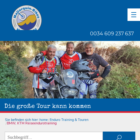
DE
EN
ES
0034 609 237 637
1
von
1
Die große Tour kann kommen
Sie befinden sich hier:
home
Enduro Training & Touren
BMW, KTM Reiseendurotraining