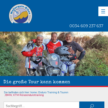
DE
EN
ES
0034 609 237 637
1
von
1
Die große Tour kann kommen
Sie befinden sich hier:
home
Enduro Training & Touren
BMW, KTM Reiseendurotraining