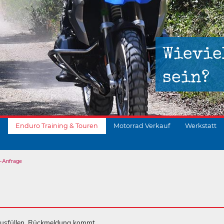
Wievie
sein?
Enduro Training & Touren
Motorrad Verkauf
Werkstatt
-Anfrage
suchen
ausfüllen. Rückmeldung kommt.