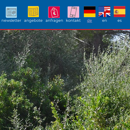
newsletter
angebote
anfragen
kontakt
de
en
es