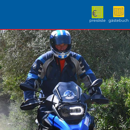
preisliste
gästebuch