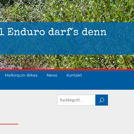
l Enduro darf´s denn
Mallorquin-Bikes
News
Kontakt