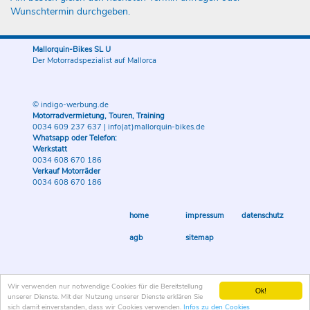
Wunschtermin durchgeben.
Mallorquin-Bikes SL U
Der Motorradspezialist auf Mallorca
© indigo-werbung.de
Motorradvermietung, Touren, Training
0034 609 237 637
|
info(at)mallorquin-bikes.de
Whatsapp oder Telefon:
Werkstatt
0034 608 670 186
Verkauf Motorräder
0034 608 670 186
home
impressum
datenschutz
agb
sitemap
Wir verwenden nur notwendige Cookies für die Bereitstellung
Ok!
unserer Dienste. Mit der Nutzung unserer Dienste erklären Sie
sich damit einverstanden, dass wir Cookies verwenden.
Infos zu den Cookies