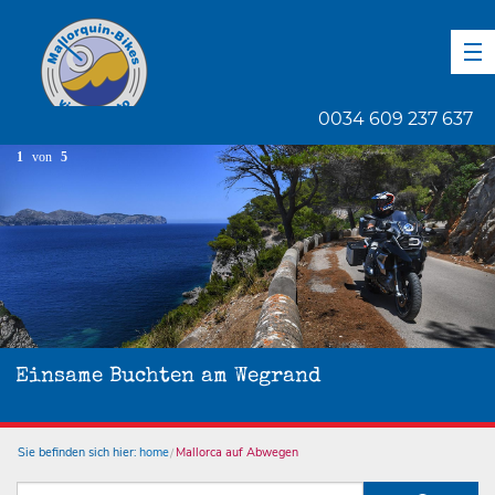
DE
EN
ES
0034 609 237 637
1
von
5
Einsame Buchten am Wegrand
Sie befinden sich hier:
home
Mallorca auf Abwegen