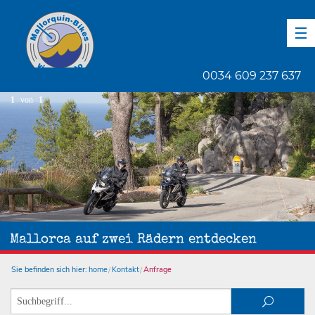
DE
EN
ES
0034 609 237 637
1
von
1
Mallorca auf zwei Rädern entdecken
Sie befinden sich hier:
home
Kontakt
Anfrage