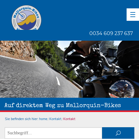
DE
EN
ES
0034 609 237 637
1
von
1
Auf direktem Weg zu Mallorquin-Bikes
Sie befinden sich hier:
home
Kontakt
Kontakt