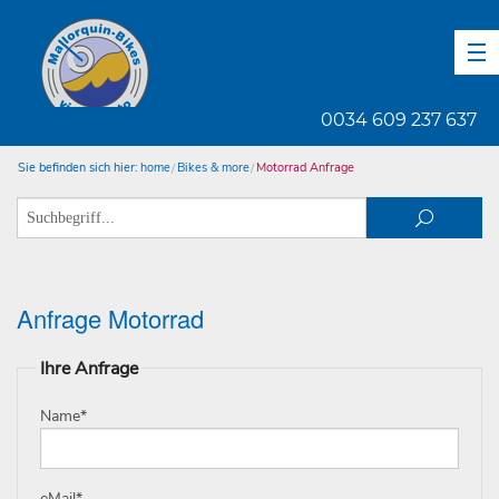
DE
EN
ES
0034 609 237 637
Sie befinden sich hier:
home
Bikes & more
Motorrad Anfrage
Anfrage Motorrad
Ihre Anfrage
Name
*
eMail
*