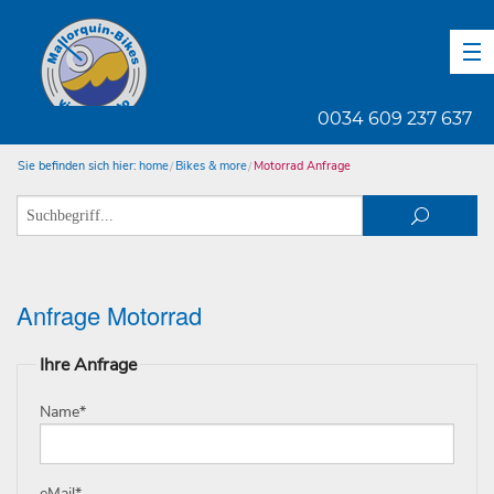
DE
EN
ES
0034 609 237 637
Sie befinden sich hier:
home
Bikes & more
Motorrad Anfrage
Anfrage Motorrad
Ihre Anfrage
Name
*
eMail
*