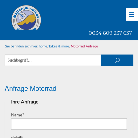
DE
EN
ES
0034 609 237 637
Sie befinden sich hier:
home
Bikes & more
Motorrad Anfrage
Anfrage Motorrad
Ihre Anfrage
Name
*
eMail
*