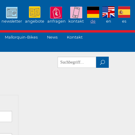
newsletter
angebote
anfragen
kontakt
de
en
es
Mallorquin-Bikes
News
Kontakt