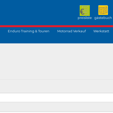
preisliste
gästebuch
Enduro Training & Touren
Motorrad Verkauf
Werkstatt
suchen