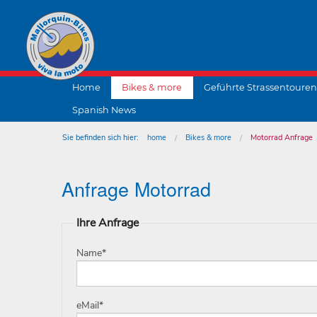
Home
Bikes & more
Geführte Strassentouren
Spanish News
Sie befinden sich hier:
home
Bikes & more
Motorrad Anfrage
Anfrage Motorrad
Ihre Anfrage
Name
*
eMail
*