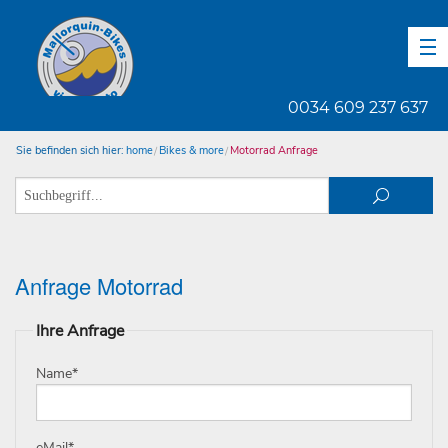
DE
EN
ES
0034 609 237 637
Sie befinden sich hier:
home
Bikes & more
Motorrad Anfrage
Anfrage Motorrad
Ihre Anfrage
Name
*
eMail
*