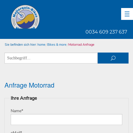
DE
EN
ES
0034 609 237 637
Sie befinden sich hier:
home
Bikes & more
Motorrad Anfrage
Anfrage Motorrad
Ihre Anfrage
Name
*
eMail
*