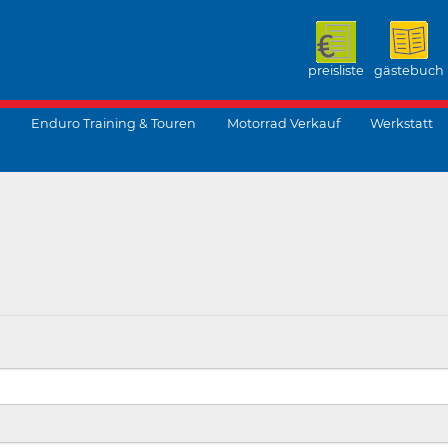
preisliste
gästebuch
Enduro Training & Touren
Motorrad Verkauf
Werkstatt
suchen