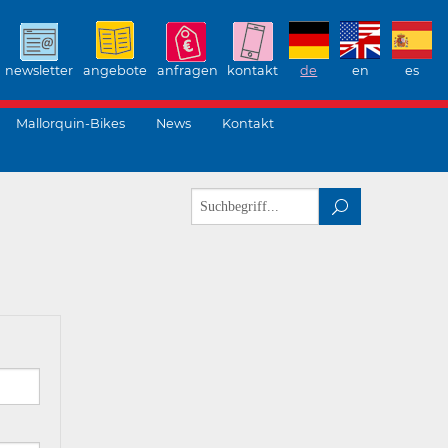
newsletter
angebote
anfragen
kontakt
de
en
es
Mallorquin-Bikes
News
Kontakt