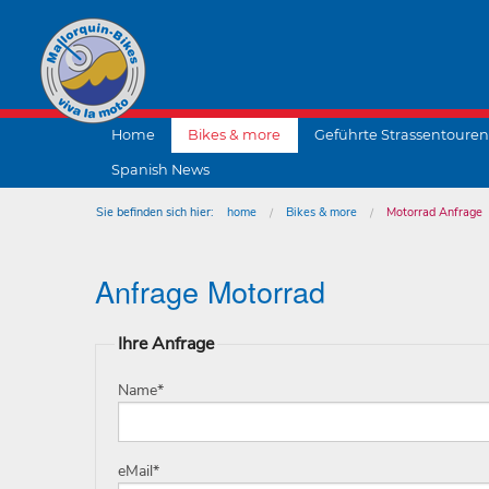
Home
Bikes & more
Geführte Strassentouren
Spanish News
Sie befinden sich hier:
home
Bikes & more
Motorrad Anfrage
Anfrage Motorrad
Ihre Anfrage
Name
*
eMail
*