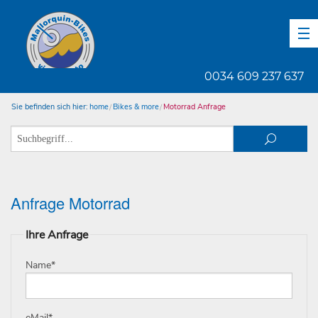
DE
EN
ES
0034 609 237 637
Sie befinden sich hier:
home
Bikes & more
Motorrad Anfrage
Anfrage Motorrad
Ihre Anfrage
Name
*
eMail
*