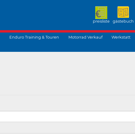
preisliste
gästebuch
Enduro Training & Touren
Motorrad Verkauf
Werkstatt
suchen