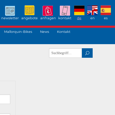
newsletter
angebote
anfragen
kontakt
de
en
es
Mallorquin-Bikes
News
Kontakt