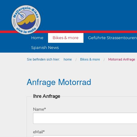
Home
Bikes & more
Geführte Strassentouren
Spanish News
Sie befinden sich hier:
home
Bikes & more
Motorrad Anfrage
Anfrage Motorrad
Ihre Anfrage
Name
*
eMail
*