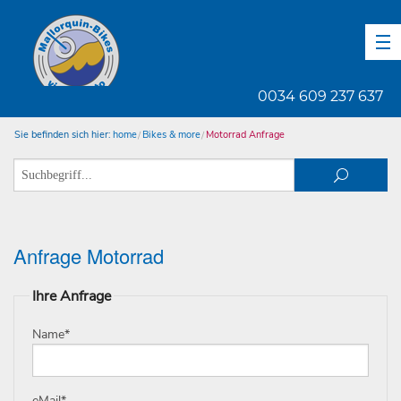
DE
EN
ES
0034 609 237 637
Sie befinden sich hier:
home
Bikes & more
Motorrad Anfrage
Anfrage Motorrad
Ihre Anfrage
Name
*
eMail
*