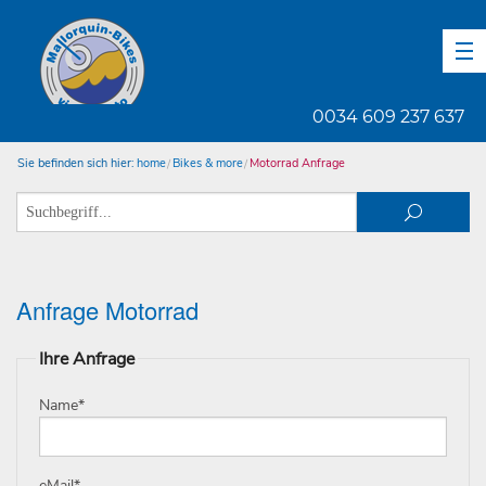
DE
EN
ES
0034 609 237 637
Sie befinden sich hier:
home
Bikes & more
Motorrad Anfrage
Anfrage Motorrad
Ihre Anfrage
Name
*
eMail
*