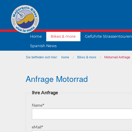
Home
Bikes & more
Geführte Strassentouren
Spanish News
Sie befinden sich hier:
home
Bikes & more
Motorrad Anfrage
Anfrage Motorrad
Ihre Anfrage
Name
*
eMail
*