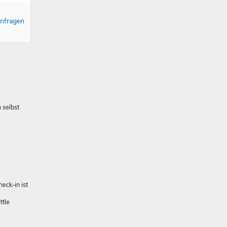
nfragen
 selbst
eck-in ist
ttle