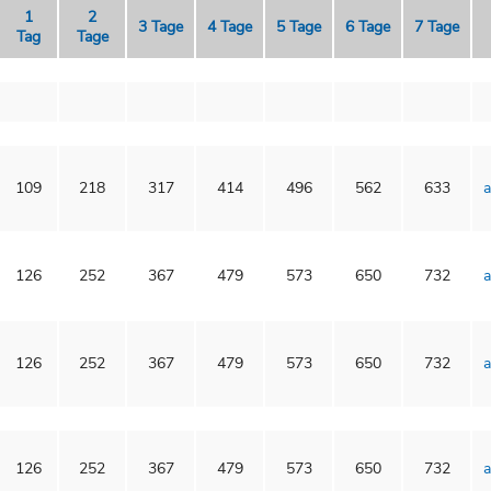
1
2
3 Tage
4 Tage
5 Tage
6 Tage
7 Tage
Tag
Tage
109
218
317
414
496
562
633
a
126
252
367
479
573
650
732
a
126
252
367
479
573
650
732
a
126
252
367
479
573
650
732
a