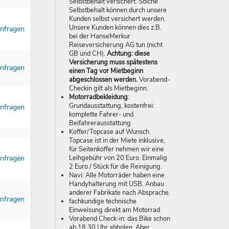
Selbstbehalt versichert. Solche
Selbstbehalt können durch unsere
Kunden selbst versichert werden.
Unsere Kunden können dies z.B.
nfragen
bei der HanseMerkur
Reiseversicherung AG tun (nicht
GB und CH).
Achtung: diese
Versicherung muss spätestens
nfragen
einen Tag vor Mietbeginn
abgeschlossen werden.
Vorabend-
Checkin gilt als Mietbeginn.
Motorradbekleidung
:
Grundausstattung, kostenfrei:
nfragen
komplette Fahrer- und
Beifahrerausstattung
Koffer/Topcase auf Wunsch.
Topcase ist in der Miete inklusive,
für Seitenkoffer nehmen wir eine
Leihgebühr von 20 Euro. Einmalig
nfragen
2 Euro / Stück für die Reinigung.
Navi: Alle Motorräder haben eine
Handyhalterung mit USB. Anbau
anderer Fabrikate nach Absprache.
nfragen
fachkundige technische
Einweisung direkt am Motorrad
Vorabend Check-in: das Bike schon
ab 18.30 Uhr abholen. Aber