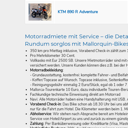
KTM 890 R Adventure
Motorradmiete mit Service – die Detai
Rundum sorglos mit Mallorquin-Bike
350 km pro Miettag inklusive, Vorabend Check-in zählt zum 1
Pro Mehrkilometer 30 Cent.
Vollkasko mit Eur 2500 SB. Unsere Mietmotorräder sind mit 
versichert werden. Unsere Kunden können dies z.B. bei der
Motorradbekleidung
:
- Grundausstattung, kostenfrei: komplette Fahrer- und Beifa
- Koffer/Topcase auf Wunsch. Topcase inklusive, Seitenkoffer
- Reinigungsgebühr einmalig 2 Euro/Stück, egal ob 1 oder 7
Mallorca-Tourenkarte 10 Euro, dazu individuelle Touren-Ber
Fachkundige technische Einweisung direkt am Motorrad
Navi: Alle Motorräder haben eine Handyhalterung mit USB. 
Vorabend Check-in
: Das Bike schon ab 18.30 Uhr bei uns abh
nur für die Fahrt zum Hotel. Die Kilometer werden beim 1. M
Abholservice
: Wir stehen nach Absprache bereit am Hotelei
Service von Hotel/Airport zu uns und zurück zu einem günsti
Zahlung
: Per Banküberweisung oder Kreditkarte (Visa, Mast