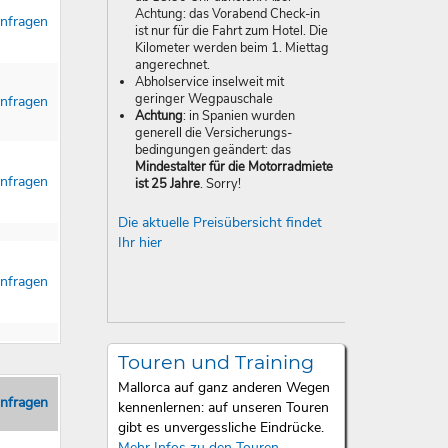
Achtung: das Vorabend Check-in
nfragen
ist nur für die Fahrt zum Hotel. Die
Kilometer werden beim 1. Miettag
angerechnet.
Abholservice inselweit mit
geringer Wegpauschale
nfragen
Achtung
: in Spanien wurden
generell die Versich­­erungs­­
bedingungen geändert: das
Mindestalter für die Motorradmiete
nfragen
ist 25 Jahre
. Sorry!
Die aktuelle Preisübersicht findet
Ihr hier
nfragen
Touren und Training
Mallorca auf ganz anderen Wegen
nfragen
kennenlernen: auf unseren Touren
gibt es unvergessliche Eindrücke.
Mehr Infos zu den Touren