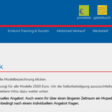
preisliste
gästebuch
Enduro Training & Touren
Motorrad Verkauf
Werkstatt
suchen
k
die Modellbezeichnung klicken.
igung) für alle Modelle 2500 Euro. Um die Selbstbeteiligung auszuschließ
Weitere Infos dazu weiter unten.
tuelles Angebot
.
Auch wenn Ihr über einen längeren Zeitraum ein Moped
nbedingt nach einem individuellem Angebot fragen.