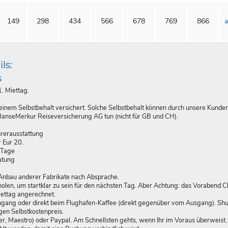
149
298
434
566
678
769
866
a
ls:
s
. Miettag.
einem Selbstbehalt versichert. Solche Selbstbehalt können durch unsere Kunden
 HanseMerkur Reiseversicherung AG tun (nicht für GB und CH).
hrerausstattung
 Eur 20.
 Tage
atung
Anbau anderer Fabrikate nach Absprache.
olen, um startklar zu sein für den nächsten Tag. Aber Achtung: das Vorabend Ch
iettag angerechnet.
ngang oder direkt beim Flughafen-Kaffee (direkt gegenüber vom Ausgang). Shu
gen Selbstkostenpreis.
er, Maestro) oder Paypal. Am Schnellsten gehts, wenn Ihr im Voraus überweist.