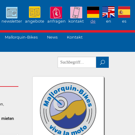
newsletter
angebote
anfragen
kontakt
de
en
es
Mallorquin-Bikes
News
Kontakt
en,
 mieten