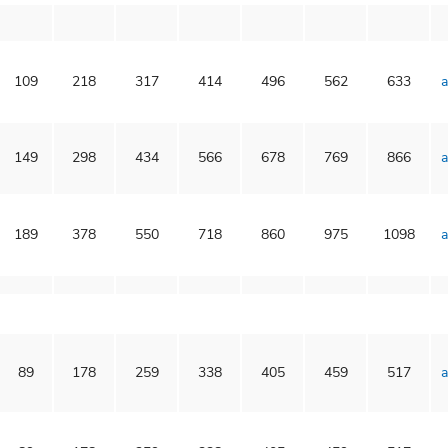
109
218
317
414
496
562
633
a
149
298
434
566
678
769
866
a
189
378
550
718
860
975
1098
a
89
178
259
338
405
459
517
a