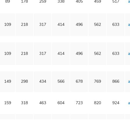
89
178
259
338
405
459
517
a
109
218
317
414
496
562
633
a
109
218
317
414
496
562
633
a
149
298
434
566
678
769
866
a
159
318
463
604
723
820
924
a