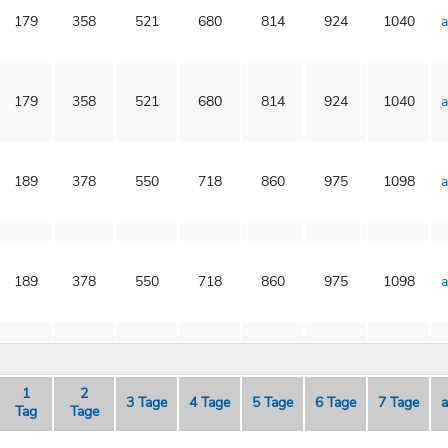
179
358
521
680
814
924
1040
a
179
358
521
680
814
924
1040
a
189
378
550
718
860
975
1098
a
189
378
550
718
860
975
1098
a
1
2
3 Tage
4 Tage
5 Tage
6 Tage
7 Tage
a
Tag
Tage