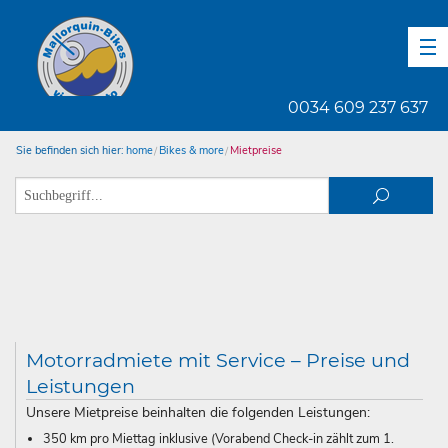
DE
EN
ES
0034 609 237 637
Sie befinden sich hier:
home
Bikes & more
Mietpreise
Motorradmiete mit Service – Preise und
Leistungen
Unsere Mietpreise beinhalten die folgenden Leistungen:
350 km pro Miettag inklusive (Vorabend Check-in zählt zum 1.