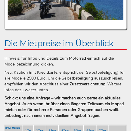
Die Mietpreise im Überblick
Hinweis: für Infos und Details zum Motorrad einfach auf die
Modellbezeichnung klicken.
Neu: Kaution (mit Kreditkarte, entspricht der Selbstbeteiligung) für
alle Modelle 2500 Euro. Um die Selbstbeteiligung auszuschließen,
empfehlen wir den Abschluss einer
Zusatzversicherung
. Weitere
Infos dazu weiter unten.
Schickt uns eine Anfrage – wir machen euch gerne ein aktuelles
Angebot
.
Auch wenn Ihr über einen längeren Zeitraum ein Moped
mieten oder für mehrere Personen oder Gruppen buchen wollt:
unbedingt nach einem individuellem Angebot fragen.
BMW Modelle
1 Tag
2 Tage
3 Tage
4 Tage
5 Tage
6 Tage
7 Tage