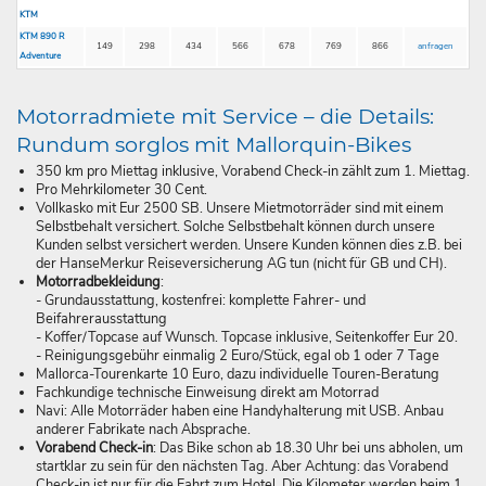
KTM
KTM 890 R
149
298
434
566
678
769
866
anfragen
Adventure
Motorradmiete mit Service – die Details:
Rundum sorglos mit Mallorquin-Bikes
350 km pro Miettag inklusive, Vorabend Check-in zählt zum 1. Miettag.
Pro Mehrkilometer 30 Cent.
Vollkasko mit Eur 2500 SB. Unsere Mietmotorräder sind mit einem
Selbstbehalt versichert. Solche Selbstbehalt können durch unsere
Kunden selbst versichert werden. Unsere Kunden können dies z.B. bei
der HanseMerkur Reiseversicherung AG tun (nicht für GB und CH).
Motorradbekleidung
:
- Grundausstattung, kostenfrei: komplette Fahrer- und
Beifahrerausstattung
- Koffer/Topcase auf Wunsch. Topcase inklusive, Seitenkoffer Eur 20.
- Reinigungsgebühr einmalig 2 Euro/Stück, egal ob 1 oder 7 Tage
Mallorca-Tourenkarte 10 Euro, dazu individuelle Touren-Beratung
Fachkundige technische Einweisung direkt am Motorrad
Navi: Alle Motorräder haben eine Handyhalterung mit USB. Anbau
anderer Fabrikate nach Absprache.
Vorabend Check-in
: Das Bike schon ab 18.30 Uhr bei uns abholen, um
startklar zu sein für den nächsten Tag. Aber Achtung: das Vorabend
Check-in ist nur für die Fahrt zum Hotel. Die Kilometer werden beim 1.