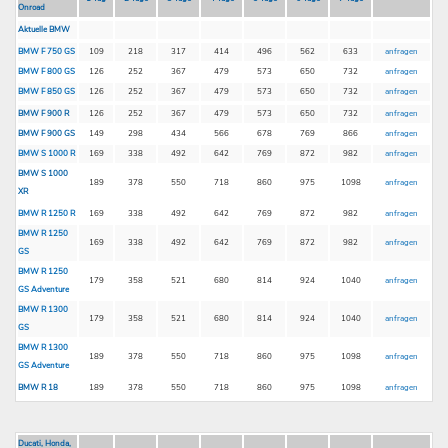
Onroad
Aktuelle BMW
BMW F 750 GS
109
218
317
414
496
562
633
anfragen
BMW F 800 GS
126
252
367
479
573
650
732
anfragen
BMW F 850 GS
126
252
367
479
573
650
732
anfragen
BMW F 900 R
126
252
367
479
573
650
732
anfragen
BMW F 900 GS
149
298
434
566
678
769
866
anfragen
BMW S 1000 R
169
338
492
642
769
872
982
anfragen
BMW S 1000
189
378
550
718
860
975
1098
anfragen
XR
BMW R 1250 R
169
338
492
642
769
872
982
anfragen
BMW R 1250
169
338
492
642
769
872
982
anfragen
GS
BMW R 1250
179
358
521
680
814
924
1040
anfragen
GS Adventure
BMW R 1300
179
358
521
680
814
924
1040
anfragen
GS
BMW R 1300
189
378
550
718
860
975
1098
anfragen
GS Adventure
BMW R 18
189
378
550
718
860
975
1098
anfragen
Ducati, Honda,