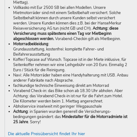
Miettag).
Vollkasko mit Eur 2500 SB bei allen Modellen. Unsere
Mietmotorräder sind mit einem Selbstbehalt versichert. Solche
Selbstbehalt können durch unsere Kunden selbst versichert
werden. Unsere Kunden können dies z.B. bei der HanseMerkur
Reiseversicherung AG tun (nicht GB und CH).
Achtung: diese
Versicherung muss spätestens einen Tag vor Mietbeginn
abgeschlossen werden.
Vorabend-Checkin gilt als Mietbeginn.
Motorradbekleidung
:
Grundausstattung, kostenfrei: komplette Fahrer- und
Beifahrerausstattung
Koffer/Topcase auf Wunsch. Topcase ist in der Miete inklusive, für
Seitenkoffer nehmen wir eine Leihgebühr von 20 Euro. Einmalig 2
Euro / Stück für die Reinigung.
Navi: Alle Motorräder haben eine Handyhalterung mit USB. Anbau
anderer Fabrikate nach Absprache.
fachkundige technische Einweisung direkt am Motorrad
Vorabend Check-in: das Bike schon ab 18.30 Uhr abholen. Aber
Achtung: das Vorabend Check-in ist nur für die Fahrt zum Hotel.
Die Kilometer werden beim 1. Miettag angerechnet.
Abholservice inselweit mit geringer Wegpauschale
Achtung
: in Spanien wurden generell die Versich­­erungs­­
bedingungen geändert: das
Mindestalter für die Motorradmiete ist
25 Jahre
. Sorry!
Die aktuelle Preisübersicht findet Ihr hier