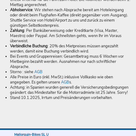
Miettag angerechnet.
Abholservice
: Wir stehen nach Absprache bereit am Hoteleingang
oder direkt beim Flughafen-Kaffee (direkt gegenüber vom Ausgang).
Shuttle Service von Hotel/Airport zu uns und zurück zu einem
günstigen Selbstkostenpreis.
Zahlung
: Per Banküberweisung oder Kreditkarte (Visa, Master,
Maestro) oder Paypal. Am Schnellsten gehts, wenn Ihr im Voraus
überweist.
Verbindliche Buchung
: 20% des Mietpreises müssen angezahlt
werden, damit eine Buchung verbindlich wird.
Bei Events und Gruppenreisen: Gesamtbetrag muss 6 Wochen vor
Mietbeginn bezahlt werden. Ausnahmen nur nach schriftlicher
Absprache.
Storno : siehe
AGB
Alle Preise in Euro (inkl. MwSt.) inklusive Vollkasko wie oben
angegeben. Es gelten unsere
AGB
s.
Achtung: in Spanien wurden generell die Versicherungsbedingungen
geändert: das Mindestalter für die Motorradmiete ist 25 Jahre. Sorry!
Stand 10.1.2025, Irrtum und Preisänderungen vorbehalten.
Mallorquin-Bikes SL U