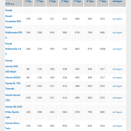
1 Tag
2 Tage
3 Tage
4 Tage
5 Tage
6 Tage
7 Tage
anfragen
KTM u.a.
Ducati
Ducati
109
218
317
414
496
562
633
anfragen
Scrambler 800
Ducati
Multistrada 950
149
298
434
566
678
769
866
anfragen
S
Ducati
Multistrada V4
189
378
550
718
860
975
1098
anfragen
S
Honda
Honda CMX
89
178
259
338
405
459
517
anfragen
500 Rebel
Honda NX500
89
178
259
338
405
459
517
anfragen
Honda XL 750
109
218
317
414
496
562
633
anfragen
Transalp
Honda Hornet
109
218
317
414
496
562
633
anfragen
750
Honda CB 1000
R Neo Sports
149
298
434
566
678
769
866
anfragen
Cafe
Honda Africa
159
318
463
604
723
820
924
anfragen
Twin