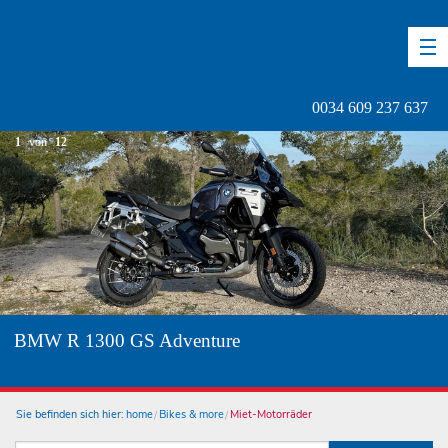
DE
EN
ES
0034 609 237 637
1
von
12
BMW R 1300 GS Adventure
Sie befinden sich hier:
home
Bikes & more
Miet-Motorräder