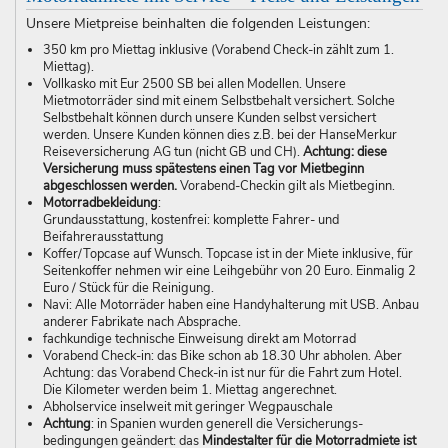
Unsere Mietpreise beinhalten die folgenden Leistungen:
350 km pro Miettag inklusive (Vorabend Check-in zählt zum 1.
Miettag).
Vollkasko mit Eur 2500 SB bei allen Modellen. Unsere
Mietmotorräder sind mit einem Selbstbehalt versichert. Solche
Selbstbehalt können durch unsere Kunden selbst versichert
werden. Unsere Kunden können dies z.B. bei der HanseMerkur
Reiseversicherung AG tun (nicht GB und CH).
Achtung: diese
Versicherung muss spätestens einen Tag vor Mietbeginn
abgeschlossen werden.
Vorabend-Checkin gilt als Mietbeginn.
Motorradbekleidung
:
Grundausstattung, kostenfrei: komplette Fahrer- und
Beifahrerausstattung
Koffer/Topcase auf Wunsch. Topcase ist in der Miete inklusive, für
Seitenkoffer nehmen wir eine Leihgebühr von 20 Euro. Einmalig 2
Euro / Stück für die Reinigung.
Navi: Alle Motorräder haben eine Handyhalterung mit USB. Anbau
anderer Fabrikate nach Absprache.
fachkundige technische Einweisung direkt am Motorrad
Vorabend Check-in: das Bike schon ab 18.30 Uhr abholen. Aber
Achtung: das Vorabend Check-in ist nur für die Fahrt zum Hotel.
Die Kilometer werden beim 1. Miettag angerechnet.
Abholservice inselweit mit geringer Wegpauschale
Achtung
: in Spanien wurden generell die Versich­­erungs­­
bedingungen geändert: das
Mindestalter für die Motorradmiete ist