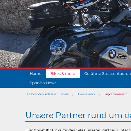
Home
Bikes & more
Geführte Strassentouren
Spanish News
Sie befinden sich hier:
home
Bikes & more
Empfehlenswert
Unsere Partner rund um d
Hier findet Ihr Links zu den Sites unserer Partner. Einfa