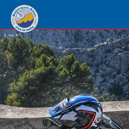
1
von
1