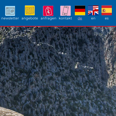
newsletter
angebote
anfragen
kontakt
de
en
es