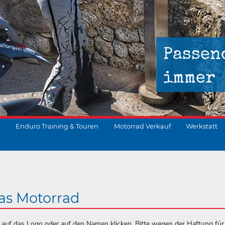
Passen
immer
Enduro Training & Touren
Motorrad Verkauf
Werkstatt
suchen
as Motorrad
ch auf das Logo oder auf den Namen klicken. Bitte wegen der Haftung für