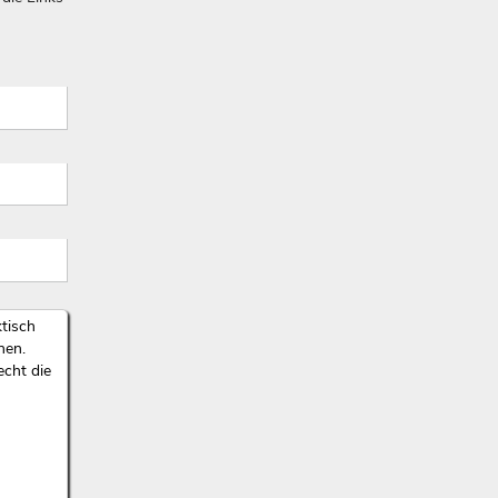
ktisch
nen.
echt die