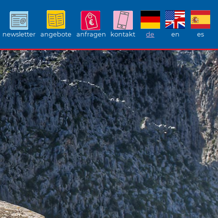
newsletter
angebote
anfragen
kontakt
de
en
es