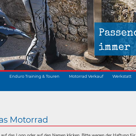
Passen
immer
Enduro Training & Touren
Motorrad Verkauf
Werkstatt
suchen
as Motorrad
ch auf das Logo oder auf den Namen klicken. Bitte wegen der Haftung für