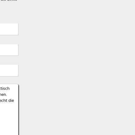
ktisch
nen.
echt die