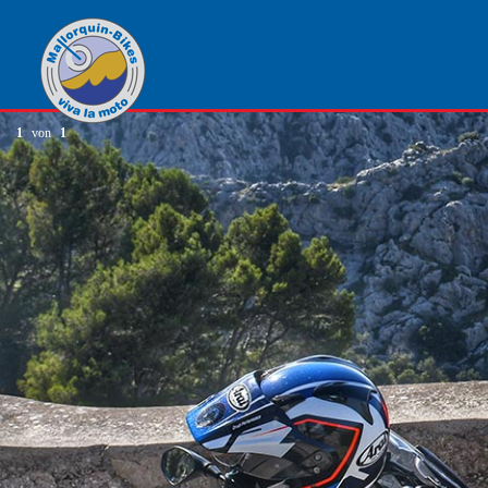
1
von
1