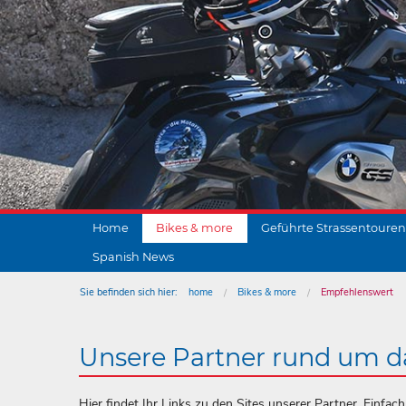
Home
Bikes & more
Geführte Strassentouren
Spanish News
Sie befinden sich hier:
home
Bikes & more
Empfehlenswert
Unsere Partner rund um d
Hier findet Ihr Links zu den Sites unserer Partner. Einfa