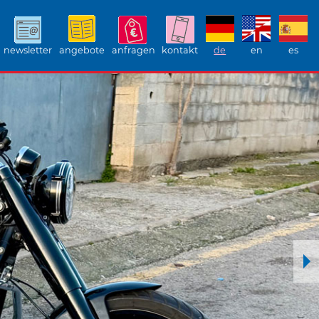
newsletter
angebote
anfragen
kontakt
de
en
es