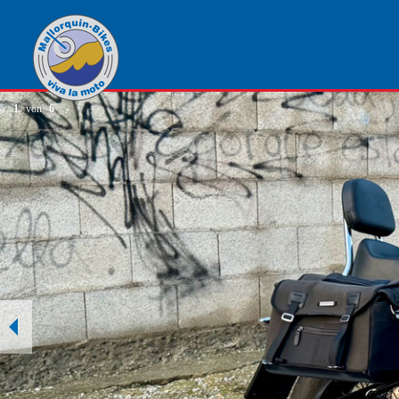
1
von
6