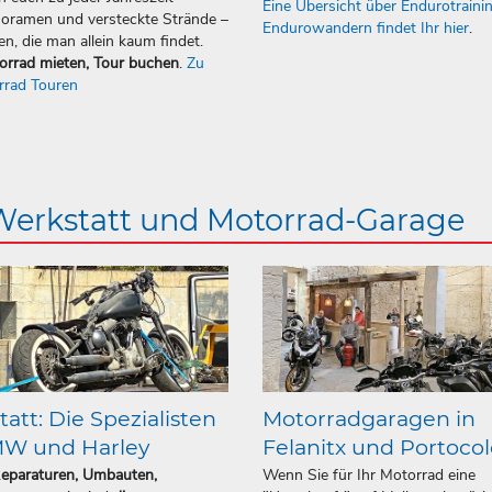
Eine Übersicht über Endurotraini
oramen und versteckte Strände –
Endurowandern findet Ihr hier
.
en, die man allein kaum findet.
orrad mieten, Tour buchen
.
Zu
rrad Touren
 Werkstatt und Motorrad-Garage
att: Die Spezialisten
Motorradgaragen in
MW und Harley
Felanitx und Portoco
Reparaturen, Umbauten,
Wenn Sie für Ihr Motorrad eine