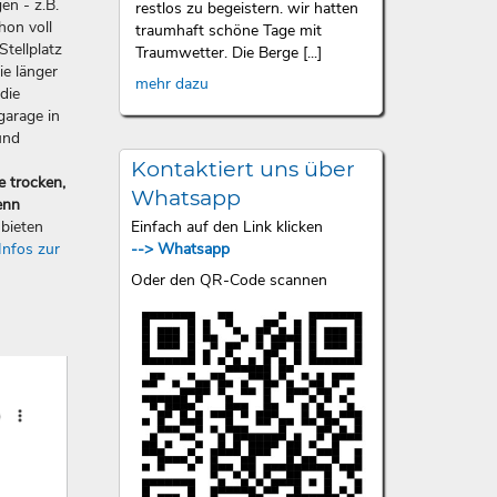
en - z.B.
restlos zu begeistern. wir hatten
hon voll
traumhaft schöne Tage mit
Stellplatz
Traumwetter. Die Berge [...]
ie länger
mehr dazu
die
garage in
und
Kontaktiert uns über
e trocken,
Whatsapp
enn
Einfach auf den Link klicken
bieten
--> Whatsapp
Infos zur
Oder den QR-Code scannen