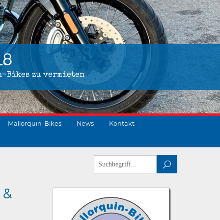
18
n-Bikes zu vermieten
Mallorquin-Bikes
News
Kontakt
 &