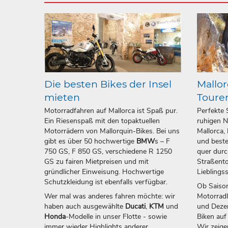
Die besten Bikes der Insel
Mallor
mieten
Toure
Motorradfahren auf Mallorca ist Spaß pur.
Perfekte 
Ein Riesenspaß mit den topaktuellen
ruhigen N
Motorrädern von Mallorquin-Bikes. Bei uns
Mallorca,
gibt es über 50 hochwertige
BMW
s – F
und beste
750 GS, F 850 GS, verschiedene R 1250
quer durc
GS zu fairen Mietpreisen und mit
Straßento
gründlicher Einweisung. Hochwertige
Lieblings
Schutzkleidung ist ebenfalls verfügbar.
Ob Saison
Wer mal was anderes fahren möchte: wir
Motorrad
haben auch ausgewählte
Ducati
,
KTM
und
und Dezem
Honda
-Modelle in unser Flotte - sowie
Biken auf
immer wieder Highlights anderer
Wir zeige