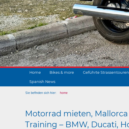
Home
Bikes & more
Geführte Strassentouren
Spanish News
Sie befinden sich hier:
home
Motorrad mieten, Mallorca 
Training – BMW, Ducati, Ho