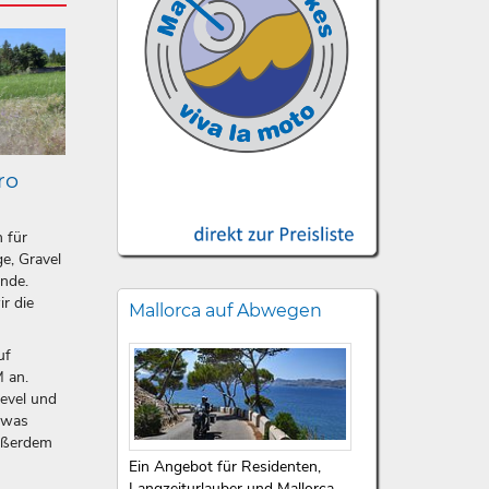
ro
n für
e, Gravel
ände.
ir die
Mallorca auf Abwegen
uf
 an.
level und
etwas
ußerdem
Ein Angebot für Residenten,
Langzeiturlauber und Mallorca-