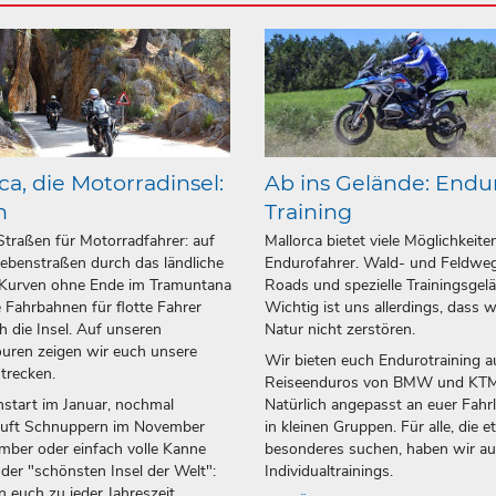
ca, die Motorradinsel:
Ab ins Gelände: Endu
n
Training
Straßen für Motorradfahrer: auf
Mallorca bietet viele Möglichkeite
ebenstraßen durch das ländliche
Endurofahrer. Wald- und Feldweg
 Kurven ohne Ende im Tramuntana
Roads und spezielle Trainingsgel
 Fahrbahnen für flotte Fahrer
Wichtig ist uns allerdings, dass w
h die Insel. Auf unseren
Natur nicht zerstören.
uren zeigen wir euch unsere
Wir bieten euch Endurotraining a
strecken.
Reiseenduros von BMW und KTM
start im Januar, nochmal
Natürlich angepasst an euer Fahr
luft Schnuppern im November
in kleinen Gruppen. Für alle, die 
ber oder einfach volle Kanne
besonderes suchen, haben wir a
 der "schönsten Insel der Welt":
Individualtrainings.
n euch zu jeder Jahreszeit