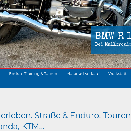
BMW R 
Bei Mallorqui
Enduro Training & Touren
Motorrad Verkauf
Werkstatt
suchen
erleben. Straße & Enduro, Touren
nda, KTM...