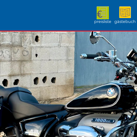
preisliste
gästebuch