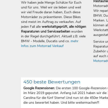
Restauri
Wir haben jede Menge Schätze für Euch
Motorradw
und für uns. Weil wir sie lieben und weil
Wir repar
wir viel Freude daran haben, Euch diese
BMW, Duca
Motorräder zu präsentieren. Diese Bikes
Marken. U
sind meist im Auftrag zu verkaufen. Auf
können all
jeden Fall alle
werkstattgeprüft, alle nötigen
Werkstatt
Reparaturen und Servicearbeiten
wurden
ausgestat
in der Regel durchgeführt. Aktuell z.B. viele
BMW - Modelle, Ducatis und co.
mehr
Service u
Infos zum Motorrad Verkauf
Reparatur
Zubehör u
auf euch 
Motorrad
450 beste Bewertungen
Google Rezensionen
: Die ersten 100 Google-Rezension 
im März 2019 gepostet. Anfang Juli 2021 haben wir die
Carolina für die fünf Sterne! Und nun ist die 450er Marke 
die uns bewertet haben. Und bitte weitermachen!!!