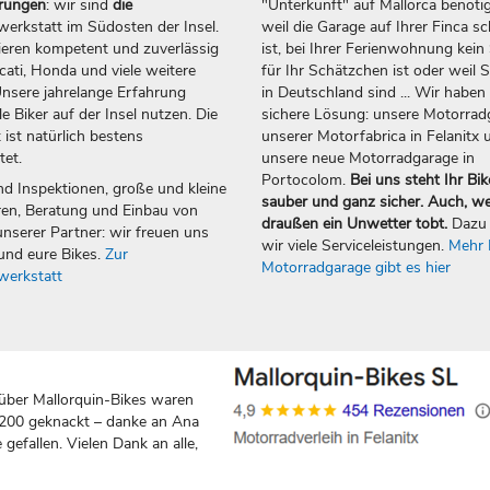
erungen
: wir sind
die
"Unterkunft" auf Mallorca benötig
erkstatt im Südosten der Insel.
weil die Garage auf Ihrer Finca sc
ieren kompetent und zuverlässig
ist, bei Ihrer Ferienwohnung kein 
ti, Honda und viele weitere
für Ihr Schätzchen ist oder weil S
nsere jahrelange Erfahrung
in Deutschland sind ... Wir haben 
e Biker auf der Insel nutzen. Die
sichere Lösung: unsere Motorrad
 ist natürlich bestens
unserer Motorfabrica in Felanitx 
tet.
unsere neue Motorradgarage in
Portocolom.
Bei uns steht Ihr Bik
nd Inspektionen, große und kleine
sauber und ganz sicher. Auch, w
en, Beratung und Einbau von
draußen ein Unwetter tobt.
Dazu 
nserer Partner: wir freuen uns
wir viele Serviceleistungen.
Mehr 
und eure Bikes.
Zur
Motorradgarage gibt es hier
werkstatt
über Mallorquin-Bikes waren
 200 geknackt – danke an Ana
gefallen. Vielen Dank an alle,