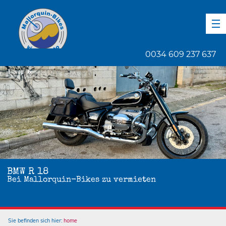
DE
EN
ES
0034 609 237 637
1
von
6
BMW R 18
Bei Mallorquin-Bikes zu vermieten
Sie befinden sich hier:
home