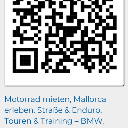
Motorrad mieten, Mallorca
erleben. Straße & Enduro,
Touren & Training – BMW,