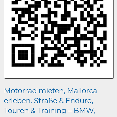
Motorrad mieten, Mallorca
erleben. Straße & Enduro,
Touren & Training – BMW,