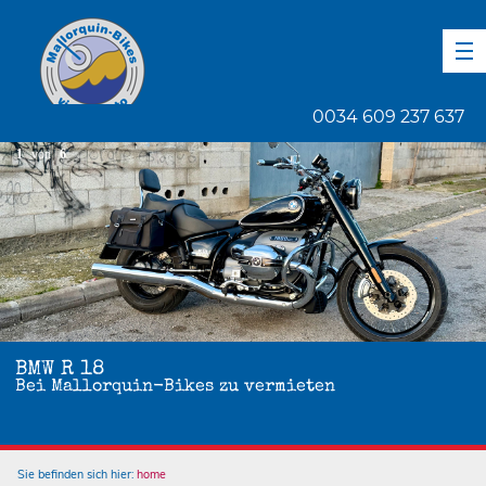
DE
EN
ES
0034 609 237 637
1
von
6
BMW R 18
Bei Mallorquin-Bikes zu vermieten
Sie befinden sich hier:
home