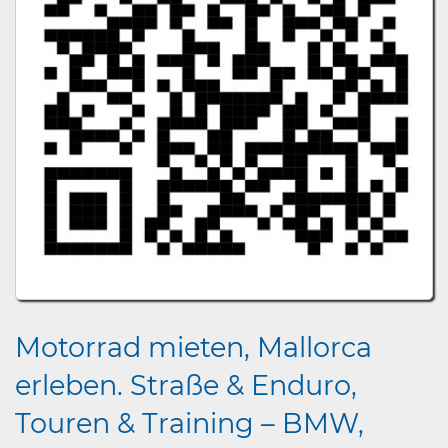
Motorrad mieten, Mallorca
erleben. Straße & Enduro,
Touren & Training – BMW,