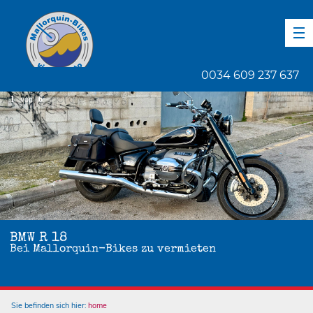
DE
EN
ES
0034 609 237 637
1
von
6
BMW R 18
Bei Mallorquin-Bikes zu vermieten
Sie befinden sich hier:
home