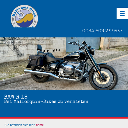
DE
EN
ES
0034 609 237 637
1
von
6
BMW R 18
Bei Mallorquin-Bikes zu vermieten
Sie befinden sich hier:
home