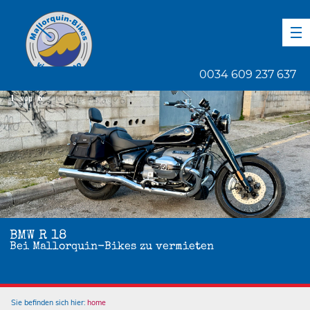
DE
EN
ES
0034 609 237 637
1
von
6
BMW R 18
Bei Mallorquin-Bikes zu vermieten
Sie befinden sich hier:
home