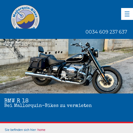
DE
EN
ES
0034 609 237 637
1
von
6
BMW R 18
Bei Mallorquin-Bikes zu vermieten
Sie befinden sich hier:
home