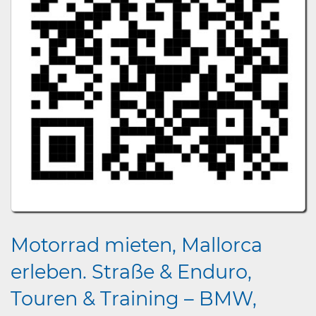
Motorrad mieten, Mallorca
erleben. Straße & Enduro,
Touren & Training – BMW,