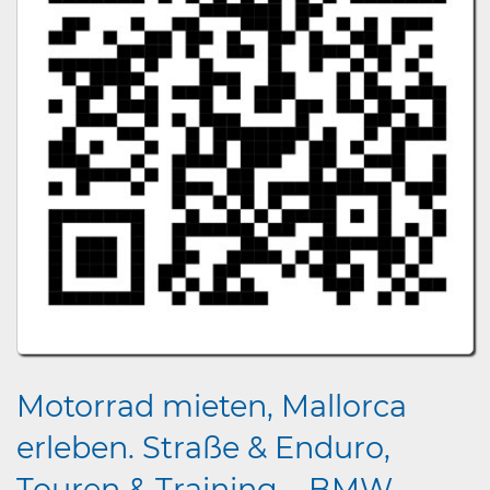
Motorrad mieten, Mallorca
erleben. Straße & Enduro,
Touren & Training – BMW,