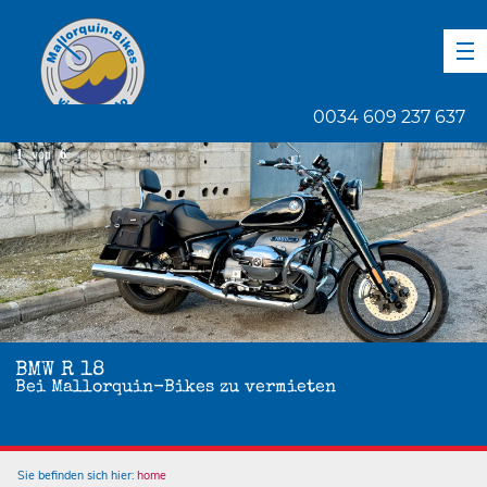
DE
EN
ES
0034 609 237 637
1
von
6
BMW R 18
Bei Mallorquin-Bikes zu vermieten
Sie befinden sich hier:
home