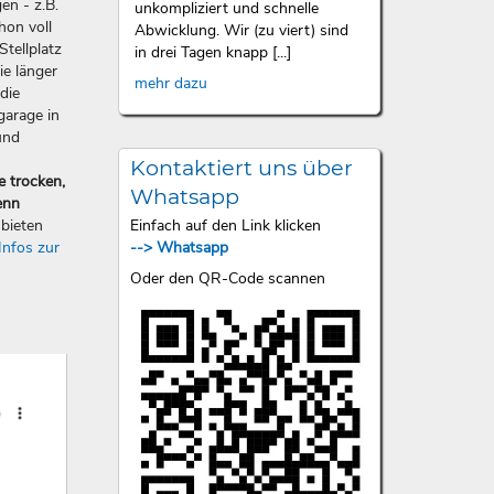
en - z.B.
unkompliziert und schnelle
hon voll
Abwicklung. Wir (zu viert) sind
Stellplatz
in drei Tagen knapp [...]
ie länger
mehr dazu
die
garage in
und
Kontaktiert uns über
e trocken,
Whatsapp
enn
Einfach auf den Link klicken
bieten
--> Whatsapp
Infos zur
Oder den QR-Code scannen