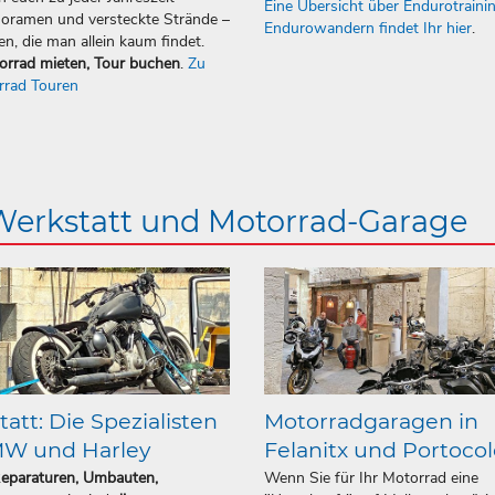
Eine Übersicht über Endurotraini
oramen und versteckte Strände –
Endurowandern findet Ihr hier
.
en, die man allein kaum findet.
orrad mieten, Tour buchen
.
Zu
rrad Touren
 Werkstatt und Motorrad-Garage
att: Die Spezialisten
Motorradgaragen in
MW und Harley
Felanitx und Portoco
Reparaturen, Umbauten,
Wenn Sie für Ihr Motorrad eine