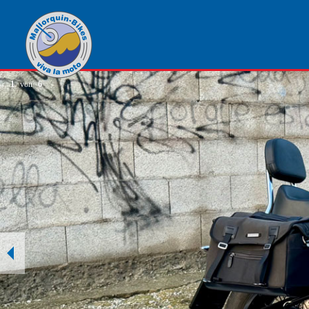
1
von
6