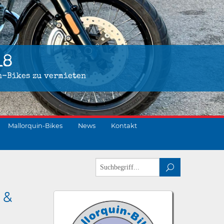
18
n-Bikes zu vermieten
Mallorquin-Bikes
News
Kontakt
 &