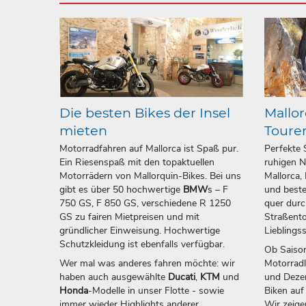
Die besten Bikes der Insel
Mallor
mieten
Toure
Motorradfahren auf Mallorca ist Spaß pur.
Perfekte 
Ein Riesenspaß mit den topaktuellen
ruhigen N
Motorrädern von Mallorquin-Bikes. Bei uns
Mallorca,
gibt es über 50 hochwertige
BMW
s – F
und beste
750 GS, F 850 GS, verschiedene R 1250
quer durc
GS zu fairen Mietpreisen und mit
Straßento
gründlicher Einweisung. Hochwertige
Lieblings
Schutzkleidung ist ebenfalls verfügbar.
Ob Saison
Wer mal was anderes fahren möchte: wir
Motorrad
haben auch ausgewählte
Ducati
,
KTM
und
und Dezem
Honda
-Modelle in unser Flotte - sowie
Biken auf
immer wieder Highlights anderer
Wir zeige