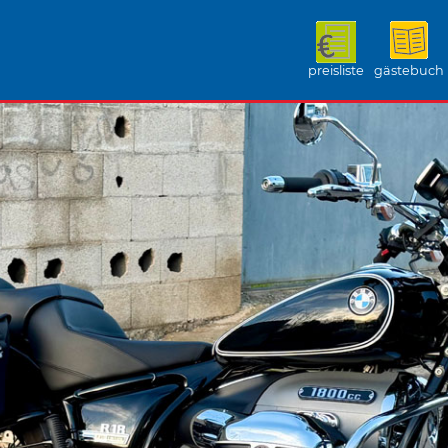
preisliste
gästebuch