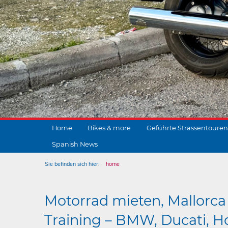
Home
Bikes & more
Geführte Strassentouren
Spanish News
Sie befinden sich hier:
home
Motorrad mieten, Mallorca 
Training – BMW, Ducati, Ho