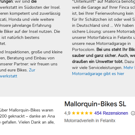
erungen
: wir sind
die
"Unterkunft" auf Mallorca benötig
erkstatt im Südosten der Insel.
weil die Garage auf Ihrer Finca sc
ieren kompetent und zuverlässig
ist, bei Ihrer Ferienwohnung kein 
ti, Honda und viele weitere
für Ihr Schätzchen ist oder weil S
nsere jahrelange Erfahrung
in Deutschland sind ... Wir haben 
e Biker auf der Insel nutzen. Die
sichere Lösung: unsere Motorrad
 ist natürlich bestens
unserer Motorfabrica in Felanitx 
tet.
unsere neue Motorradgarage in
Portocolom.
Bei uns steht Ihr Bik
nd Inspektionen, große und kleine
sauber und ganz sicher. Auch, w
en, Beratung und Einbau von
draußen ein Unwetter tobt.
Dazu 
nserer Partner: wir freuen uns
wir viele Serviceleistungen.
Mehr 
und eure Bikes.
Zur
Motorradgarage gibt es hier
werkstatt
über Mallorquin-Bikes waren
 200 geknackt – danke an Ana
gefallen. Vielen Dank an alle,