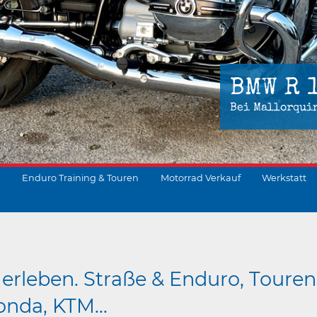
BMW R 
Bei Mallorqui
Enduro Training & Touren
Motorrad Verkauf
Werkstatt
suchen
erleben. Straße & Enduro, Touren
nda, KTM...