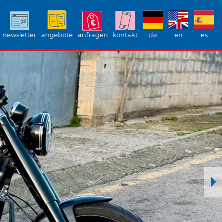
newsletter
angebote
anfragen
kontakt
de
en
es