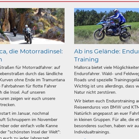
ca, die Motorradinsel:
Ab ins Gelände: Endu
n
Training
Straßen für Motorradfahrer: auf
Mallorca bietet viele Möglichkeite
ebenstraßen durch das ländliche
Endurofahrer. Wald- und Feldweg
 Kurven ohne Ende im Tramuntana
Roads und spezielle Trainingsgel
 Fahrbahnen für flotte Fahrer
Wichtig ist uns allerdings, dass w
h die Insel. Auf unseren
Natur nicht zerstören.
uren zeigen wir euch unsere
Wir bieten euch Endurotraining a
strecken.
Reiseenduros von BMW und KTM
start im Januar, nochmal
Natürlich angepasst an euer Fahr
luft Schnuppern im November
in kleinen Gruppen. Für alle, die 
ber oder einfach volle Kanne
besonderes suchen, haben wir a
 der "schönsten Insel der Welt":
Individualtrainings.
n euch zu jeder Jahreszeit