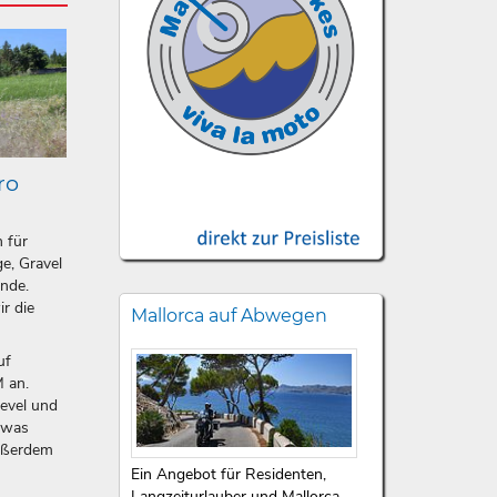
ro
n für
e, Gravel
ände.
ir die
Mallorca auf Abwegen
uf
 an.
level und
etwas
ußerdem
Ein Angebot für Residenten,
Langzeiturlauber und Mallorca-