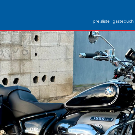
preisliste
gästebuch