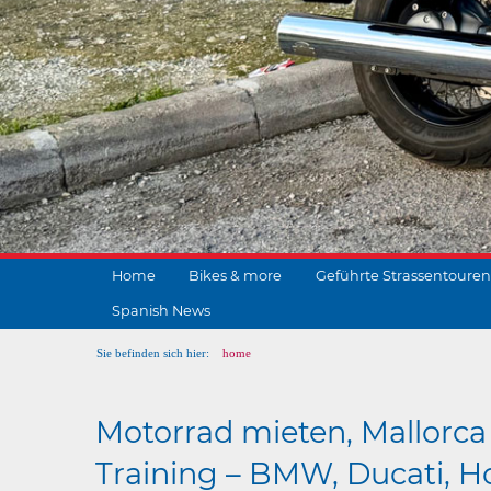
Home
Bikes & more
Geführte Strassentouren
Spanish News
Sie befinden sich hier:
home
Motorrad mieten, Mallorca 
Training – BMW, Ducati, Ho