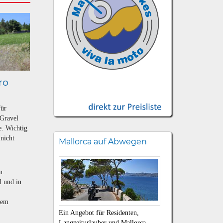
ro
für
 Gravel
e. Wichtig
 nicht
Mallorca auf Abwegen
n.
l und in
dem
Ein Angebot für Residenten,
Langzeiturlauber und Mallorca-