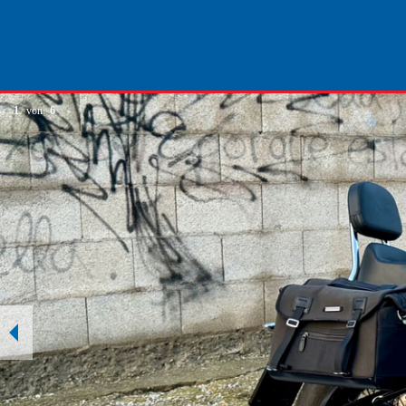
1
von
6