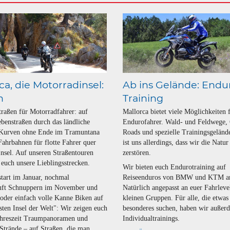
ca, die Motorradinsel:
Ab ins Gelände: Endu
n
Training
traßen für Motorradfahrer: auf
Mallorca bietet viele Möglichkeiten 
benstraßen durch das ländliche
Endurofahrer. Wald- und Feldwege,
 Kurven ohne Ende im Tramuntana
Roads und spezielle Trainingsgeländ
Fahrbahnen für flotte Fahrer quer
ist uns allerdings, dass wir die Natur
Insel. Auf unseren Straßentouren
zerstören.
 euch unsere Lieblingsstrecken.
Wir bieten euch Endurotraining auf
tart im Januar, nochmal
Reiseenduros von BMW und KTM a
uft Schnuppern im November und
Natürlich angepasst an euer Fahrleve
der einfach volle Kanne Biken auf
kleinen Gruppen. Für alle, die etwas
sten Insel der Welt": Wir zeigen euch
besonderes suchen, haben wir außer
Jahreszeit Traumpanoramen und
Individualtrainings.
 Strände – auf Straßen, die man