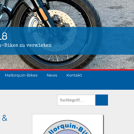
18
n-Bikes zu vermieten
Mallorquin-Bikes
News
Kontakt
 &