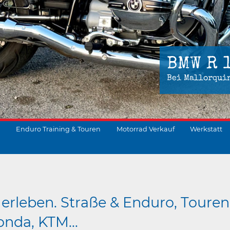
BMW R 
Bei Mallorqui
Enduro Training & Touren
Motorrad Verkauf
Werkstatt
suchen
erleben. Straße & Enduro, Touren
nda, KTM...