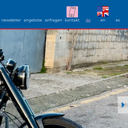
newsletter
angebote
anfragen
kontakt
de
en
es