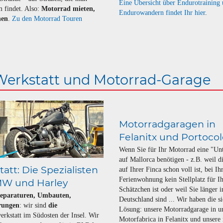
Eine Übersicht über Endurotraining
m findet. Also:
Motorrad mieten,
Endurowandern findet Ihr hier
.
hen
.
Zu den Motorrad Touren
 Werkstatt und Motorrad-Garage
Motorradgaragen in
Felanitx und Portoco
Wenn Sie für Ihr Motorrad eine "Un
auf Mallorca benötigen - z.B. weil d
att: Die Spezialisten
auf Ihrer Finca schon voll ist, bei Ih
Ferienwohnung kein Stellplatz für I
MW und Harley
Schätzchen ist oder weil Sie länger i
Reparaturen, Umbauten,
Deutschland sind ... Wir haben die s
rungen
: wir sind
die
Lösung: unsere Motorradgarage in u
rkstatt im Südosten der Insel. Wir
Motorfabrica in Felanitx und unsere