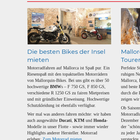
Die besten Bikes der Insel
Mallor
mieten
Toure
Motorradfahren auf Mallorca ist Spaß pur. Ein
Perfekte S
Riesenspaß mit den topaktuellen Motorrädern
ruhigen Ne
von Mallorquin-Bikes. Bei uns gibt es über 50
Mallorca,
hochwertige
BMW
s – F 750 GS, F 850 GS,
und beste 
verschiedene R 1250 GS zu fairen Mietpreisen
durch die 
und mit gründlicher Einweisung. Hochwertige
zeigen wir
Schutzkleidung ist ebenfalls verfügbar.
Ob Saisons
Wer mal was anderes fahren möchte: wir haben
Motorradl
auch ausgewählte
Ducati
,
KTM
und
Honda
-
Dezember o
Modelle in unser Flotte - sowie immer wieder
der "schön
Highlights anderer Hersteller. Motorrad
zu jeder 
erleben:
Zum Motorrad mieten
versteckte