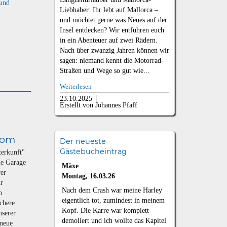
 und
Liebhaber: Ihr lebt auf Mallorca –
und möchtet gerne was Neues auf der
Insel entdecken? Wir entführen euch
in ein Abenteuer auf zwei Rädern.
Nach über zwanzig Jahren können wir
sagen: niemand kennt die Motorrad-
Straßen und Wege so gut wie...
Weiterlesen
23.10.2025
Erstellt von Johannes Pfaff
lom
Der neueste
Gästebucheintrag
terkunft"
ie Garage
Mäxe
rer
Montag, 16.03.26
hr
Nach dem Crash war meine Harley
n
eigentlich tot, zumindest in meinem
ichere
Kopf. Die Karre war komplett
nserer
demoliert und ich wollte das Kapitel
 neue