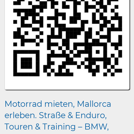
Motorrad mieten, Mallorca
erleben. Straße & Enduro,
Touren & Training – BMW,