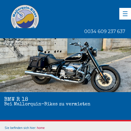
DE
EN
ES
0034 609 237 637
1
von
6
BMW R 18
Bei Mallorquin-Bikes zu vermieten
Sie befinden sich hier:
home