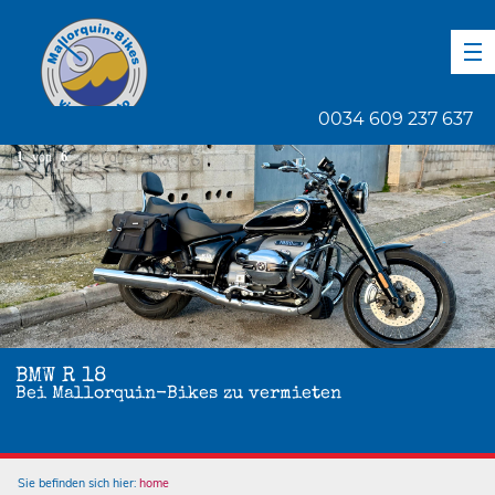
DE
EN
ES
0034 609 237 637
1
von
6
BMW R 18
Bei Mallorquin-Bikes zu vermieten
Sie befinden sich hier:
home