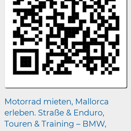
Motorrad mieten, Mallorca
erleben. Straße & Enduro,
Touren & Training – BMW,