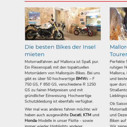
Die besten Bikes der Insel
Mallor
mieten
Toure
Motorradfahren auf Mallorca ist Spaß pur.
Perfekte 
Ein Riesenspaß mit den topaktuellen
ruhigen N
Motorrädern von Mallorquin-Bikes. Bei uns
Mallorca,
gibt es über 50 hochwertige
BMW
s – F
und beste
750 GS, F 850 GS, verschiedene R 1250
quer durc
GS zu fairen Mietpreisen und mit
Straßento
gründlicher Einweisung. Hochwertige
Lieblings
Schutzkleidung ist ebenfalls verfügbar.
Ob Saison
Wer mal was anderes fahren möchte: wir
Motorrad
haben auch ausgewählte
Ducati
,
KTM
und
und Dezem
Honda
-Modelle in unser Flotte - sowie
Biken auf
immer wieder Highlights anderer
Wir zeige