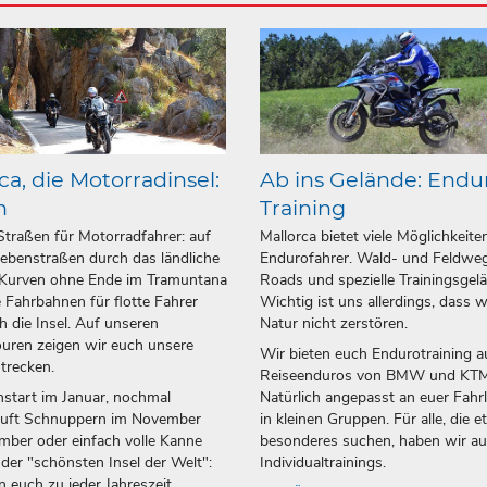
ca, die Motorradinsel:
Ab ins Gelände: Endu
n
Training
Straßen für Motorradfahrer: auf
Mallorca bietet viele Möglichkeite
ebenstraßen durch das ländliche
Endurofahrer. Wald- und Feldweg
 Kurven ohne Ende im Tramuntana
Roads und spezielle Trainingsgel
 Fahrbahnen für flotte Fahrer
Wichtig ist uns allerdings, dass w
h die Insel. Auf unseren
Natur nicht zerstören.
uren zeigen wir euch unsere
Wir bieten euch Endurotraining a
strecken.
Reiseenduros von BMW und KTM
start im Januar, nochmal
Natürlich angepasst an euer Fahr
luft Schnuppern im November
in kleinen Gruppen. Für alle, die 
ber oder einfach volle Kanne
besonderes suchen, haben wir a
 der "schönsten Insel der Welt":
Individualtrainings.
n euch zu jeder Jahreszeit