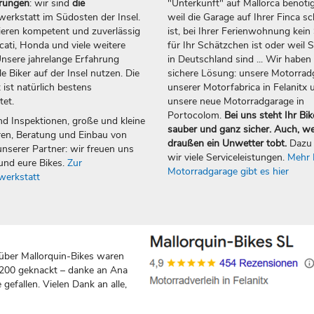
erungen
: wir sind
die
"Unterkunft" auf Mallorca benötig
erkstatt im Südosten der Insel.
weil die Garage auf Ihrer Finca sc
ieren kompetent und zuverlässig
ist, bei Ihrer Ferienwohnung kein 
ti, Honda und viele weitere
für Ihr Schätzchen ist oder weil S
nsere jahrelange Erfahrung
in Deutschland sind ... Wir haben 
e Biker auf der Insel nutzen. Die
sichere Lösung: unsere Motorrad
 ist natürlich bestens
unserer Motorfabrica in Felanitx 
tet.
unsere neue Motorradgarage in
Portocolom.
Bei uns steht Ihr Bik
nd Inspektionen, große und kleine
sauber und ganz sicher. Auch, w
en, Beratung und Einbau von
draußen ein Unwetter tobt.
Dazu 
nserer Partner: wir freuen uns
wir viele Serviceleistungen.
Mehr 
und eure Bikes.
Zur
Motorradgarage gibt es hier
werkstatt
über Mallorquin-Bikes waren
 200 geknackt – danke an Ana
gefallen. Vielen Dank an alle,