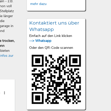
en - z.B.
mehr dazu
hon voll
Stellplatz
ie länger
die
Kontaktiert uns über
garage in
Whatsapp
und
Einfach auf den Link klicken
--> Whatsapp
e trocken,
enn
Oder den QR-Code scannen
bieten
Infos zur