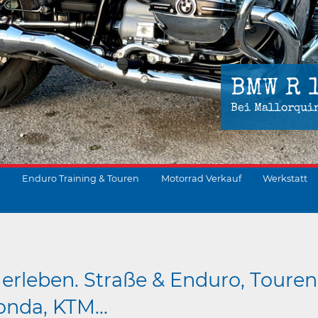
BMW R 
Bei Mallorqui
Enduro Training & Touren
Motorrad Verkauf
Werkstatt
suchen
erleben. Straße & Enduro, Touren
nda, KTM...