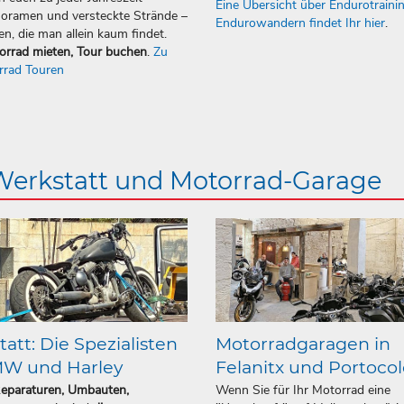
Eine Übersicht über Endurotraini
oramen und versteckte Strände –
Endurowandern findet Ihr hier
.
en, die man allein kaum findet.
orrad mieten, Tour buchen
.
Zu
rrad Touren
 Werkstatt und Motorrad-Garage
att: Die Spezialisten
Motorradgaragen in
MW und Harley
Felanitx und Portoco
Reparaturen, Umbauten,
Wenn Sie für Ihr Motorrad eine