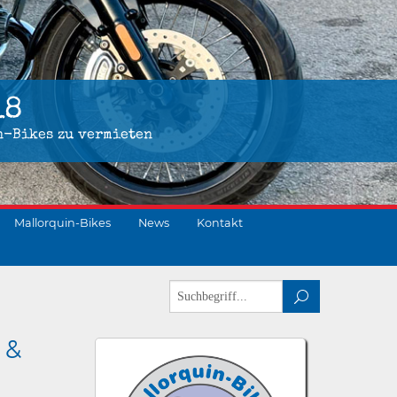
18
n-Bikes zu vermieten
Mallorquin-Bikes
News
Kontakt
 &