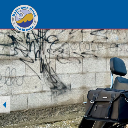
1
von
6