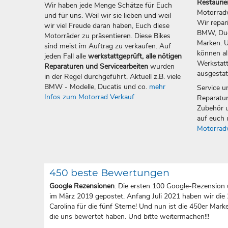
Restauri
Wir haben jede Menge Schätze für Euch
Motorradw
und für uns. Weil wir sie lieben und weil
Wir repar
wir viel Freude daran haben, Euch diese
BMW, Duca
Motorräder zu präsentieren. Diese Bikes
Marken. U
sind meist im Auftrag zu verkaufen. Auf
können all
jeden Fall alle
werkstattgeprüft, alle nötigen
Werkstatt
Reparaturen und Servicearbeiten
wurden
ausgestat
in der Regel durchgeführt. Aktuell z.B. viele
BMW - Modelle, Ducatis und co.
mehr
Service u
Infos zum Motorrad Verkauf
Reparatur
Zubehör u
auf euch 
Motorrad
450 beste Bewertungen
Google Rezensionen
: Die ersten 100 Google-Rezension 
im März 2019 gepostet. Anfang Juli 2021 haben wir die
Carolina für die fünf Sterne! Und nun ist die 450er Marke 
die uns bewertet haben. Und bitte weitermachen!!!