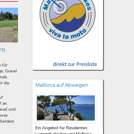
ro
n für
e, Gravel
ände.
ir die
Mallorca auf Abwegen
uf
 an.
level und
etwas
ußerdem
Ein Angebot für Residenten,
Langzeiturlauber und Mallorca-