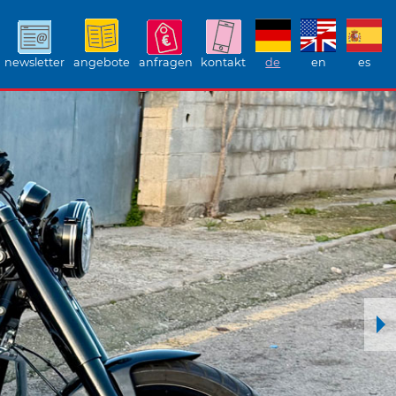
newsletter
angebote
anfragen
kontakt
de
en
es