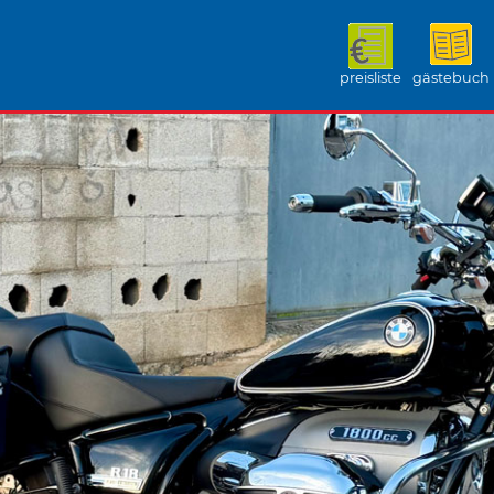
preisliste
gästebuch