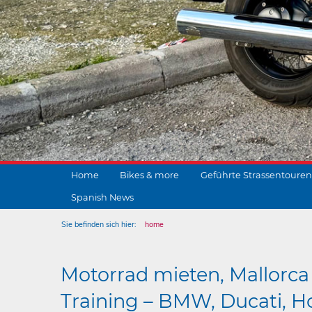
Home
Bikes & more
Geführte Strassentouren
Spanish News
Sie befinden sich hier:
home
Motorrad mieten, Mallorca 
Training – BMW, Ducati, Ho