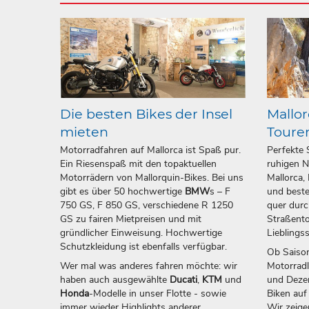
Die besten Bikes der Insel
Mallor
mieten
Toure
Motorradfahren auf Mallorca ist Spaß pur.
Perfekte 
Ein Riesenspaß mit den topaktuellen
ruhigen N
Motorrädern von Mallorquin-Bikes. Bei uns
Mallorca,
gibt es über 50 hochwertige
BMW
s – F
und beste
750 GS, F 850 GS, verschiedene R 1250
quer durc
GS zu fairen Mietpreisen und mit
Straßento
gründlicher Einweisung. Hochwertige
Lieblings
Schutzkleidung ist ebenfalls verfügbar.
Ob Saison
Wer mal was anderes fahren möchte: wir
Motorrad
haben auch ausgewählte
Ducati
,
KTM
und
und Dezem
Honda
-Modelle in unser Flotte - sowie
Biken auf
immer wieder Highlights anderer
Wir zeige