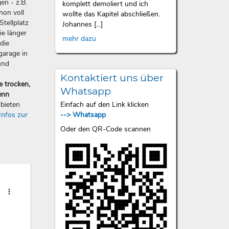
en - z.B.
komplett demoliert und ich
hon voll
wollte das Kapitel abschließen.
Stellplatz
Johannes [...]
ie länger
mehr dazu
die
garage in
und
Kontaktiert uns über
e trocken,
Whatsapp
enn
Einfach auf den Link klicken
bieten
--> Whatsapp
Infos zur
Oder den QR-Code scannen