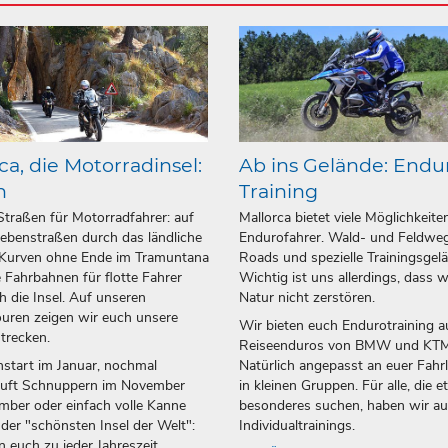
ca, die Motorradinsel:
Ab ins Gelände: Endu
n
Training
Straßen für Motorradfahrer: auf
Mallorca bietet viele Möglichkeite
ebenstraßen durch das ländliche
Endurofahrer. Wald- und Feldweg
 Kurven ohne Ende im Tramuntana
Roads und spezielle Trainingsgel
 Fahrbahnen für flotte Fahrer
Wichtig ist uns allerdings, dass w
h die Insel. Auf unseren
Natur nicht zerstören.
uren zeigen wir euch unsere
Wir bieten euch Endurotraining a
strecken.
Reiseenduros von BMW und KTM
start im Januar, nochmal
Natürlich angepasst an euer Fahr
luft Schnuppern im November
in kleinen Gruppen. Für alle, die 
ber oder einfach volle Kanne
besonderes suchen, haben wir a
 der "schönsten Insel der Welt":
Individualtrainings.
n euch zu jeder Jahreszeit