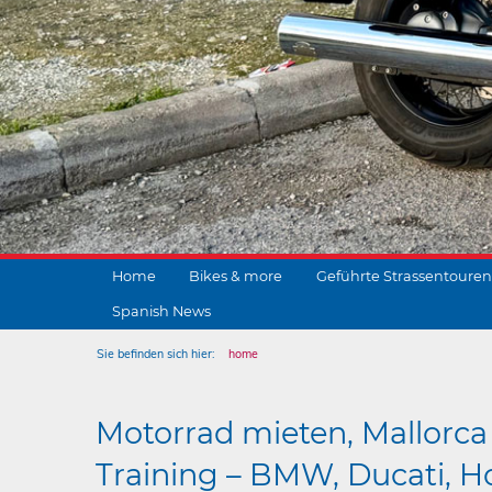
Home
Bikes & more
Geführte Strassentouren
Spanish News
Sie befinden sich hier:
home
Motorrad mieten, Mallorca 
Training – BMW, Ducati, Ho