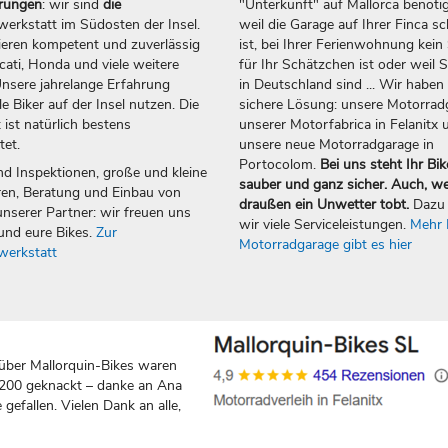
erungen
: wir sind
die
"Unterkunft" auf Mallorca benötig
erkstatt im Südosten der Insel.
weil die Garage auf Ihrer Finca sc
ieren kompetent und zuverlässig
ist, bei Ihrer Ferienwohnung kein 
ti, Honda und viele weitere
für Ihr Schätzchen ist oder weil S
nsere jahrelange Erfahrung
in Deutschland sind ... Wir haben 
e Biker auf der Insel nutzen. Die
sichere Lösung: unsere Motorrad
 ist natürlich bestens
unserer Motorfabrica in Felanitx 
tet.
unsere neue Motorradgarage in
Portocolom.
Bei uns steht Ihr Bik
nd Inspektionen, große und kleine
sauber und ganz sicher. Auch, w
en, Beratung und Einbau von
draußen ein Unwetter tobt.
Dazu 
nserer Partner: wir freuen uns
wir viele Serviceleistungen.
Mehr 
und eure Bikes.
Zur
Motorradgarage gibt es hier
werkstatt
über Mallorquin-Bikes waren
 200 geknackt – danke an Ana
gefallen. Vielen Dank an alle,