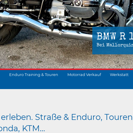
BMW R 
Bei Mallorqui
Enduro Training & Touren
Motorrad Verkauf
Werkstatt
suchen
erleben. Straße & Enduro, Touren
nda, KTM...