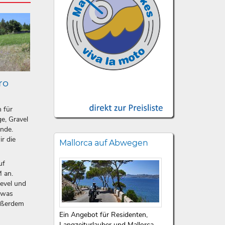
ro
n für
e, Gravel
ände.
ir die
Mallorca auf Abwegen
uf
 an.
level und
etwas
ußerdem
Ein Angebot für Residenten,
Langzeiturlauber und Mallorca-