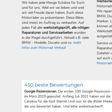
Restauri
Wir haben jede Menge Schätze für Euch
Motorradw
und für uns. Weil wir sie lieben und weil
Wir repar
wir viel Freude daran haben, Euch diese
BMW, Duca
Motorräder zu präsentieren. Diese Bikes
Marken. U
sind meist im Auftrag zu verkaufen. Auf
können all
jeden Fall alle
werkstattgeprüft, alle nötigen
Werkstatt
Reparaturen und Servicearbeiten
wurden
ausgestat
in der Regel durchgeführt. Aktuell z.B. viele
BMW - Modelle, Ducatis und co.
mehr
Service u
Infos zum Motorrad Verkauf
Reparatur
Zubehör u
auf euch 
Motorrad
450 beste Bewertungen
Google Rezensionen
: Die ersten 100 Google-Rezension 
im März 2019 gepostet. Anfang Juli 2021 haben wir die
Carolina für die fünf Sterne! Und nun ist die 450er Marke 
die uns bewertet haben. Und bitte weitermachen!!!