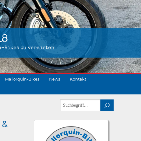
18
n-Bikes zu vermieten
Mallorquin-Bikes
News
Kontakt
 &