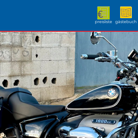
preisliste
gästebuch