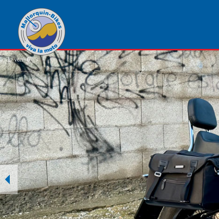
1
von
6