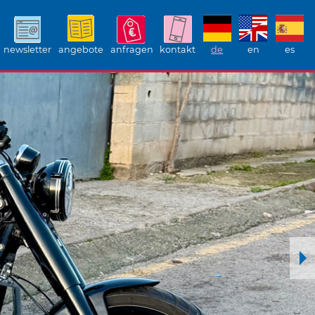
newsletter
angebote
anfragen
kontakt
de
en
es