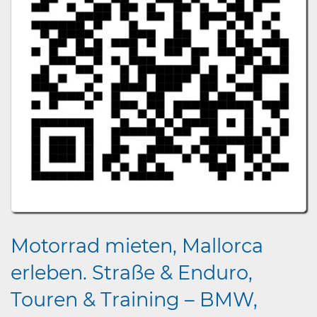
Motorrad mieten, Mallorca
erleben. Straße & Enduro,
Touren & Training – BMW,