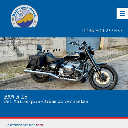
DE
EN
ES
0034 609 237 637
1
von
6
BMW R 18
Bei Mallorquin-Bikes zu vermieten
Sie befinden sich hier:
home