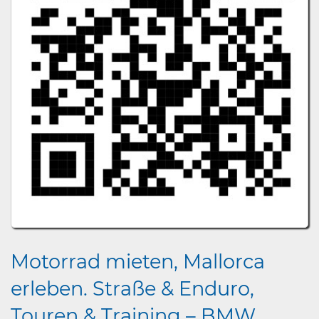
Motorrad mieten, Mallorca
erleben. Straße & Enduro,
Touren & Training – BMW,