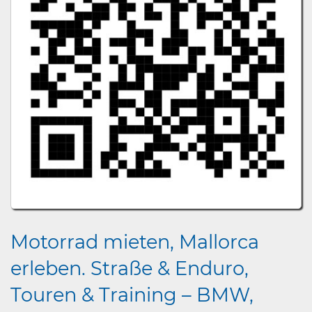
Motorrad mieten, Mallorca
erleben. Straße & Enduro,
Touren & Training – BMW,