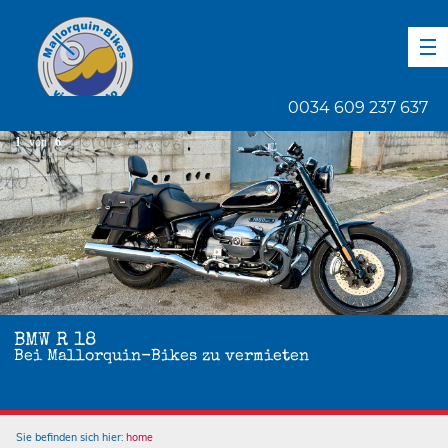
DE
EN
ES
0034 609 237 637
1
von
6
BMW R 18
Bei Mallorquin-Bikes zu vermieten
Sie befinden sich hier:
home