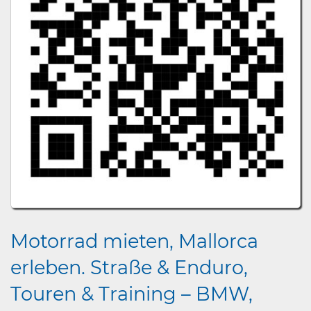
Motorrad mieten, Mallorca
erleben. Straße & Enduro,
Touren & Training – BMW,