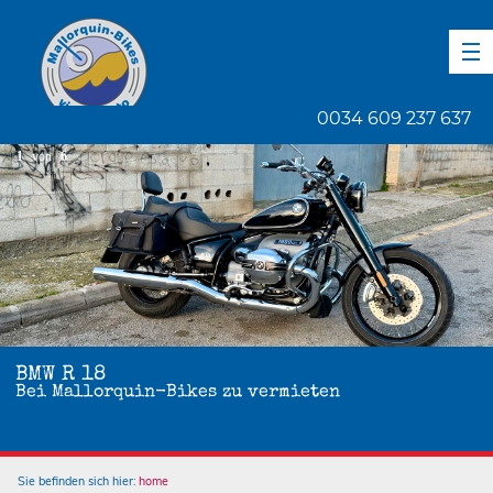
DE
EN
ES
0034 609 237 637
1
von
6
BMW R 18
Bei Mallorquin-Bikes zu vermieten
Sie befinden sich hier:
home