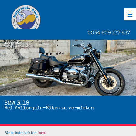
DE
EN
ES
0034 609 237 637
1
von
6
BMW R 18
Bei Mallorquin-Bikes zu vermieten
Sie befinden sich hier:
home