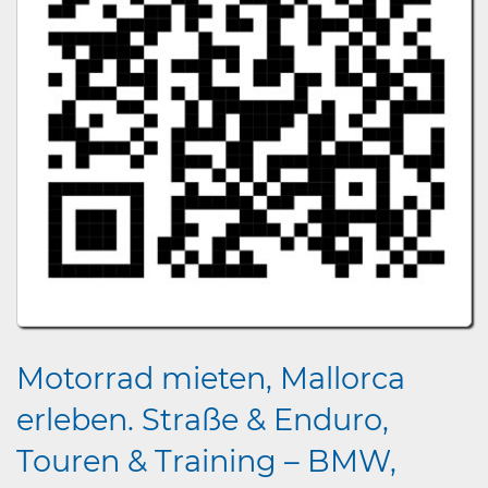
Motorrad mieten, Mallorca
erleben. Straße & Enduro,
Touren & Training – BMW,